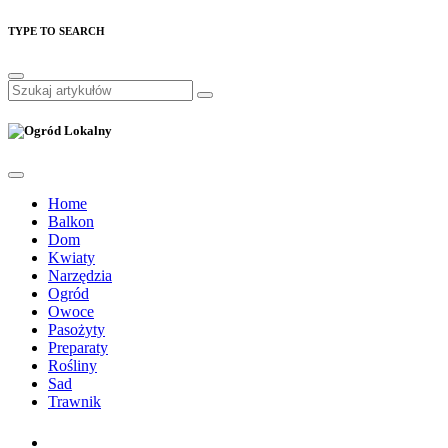
TYPE TO SEARCH
Home
Balkon
Dom
Kwiaty
Narzędzia
Ogród
Owoce
Pasożyty
Preparaty
Rośliny
Sad
Trawnik