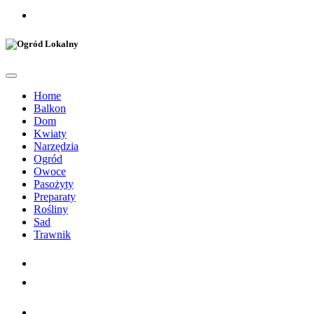
Home
Balkon
Dom
Kwiaty
Narzędzia
Ogród
Owoce
Pasożyty
Preparaty
Rośliny
Sad
Trawnik