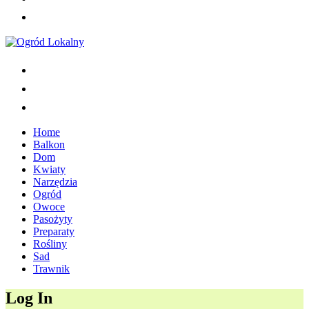
Home
Balkon
Dom
Kwiaty
Narzędzia
Ogród
Owoce
Pasożyty
Preparaty
Rośliny
Sad
Trawnik
Log In