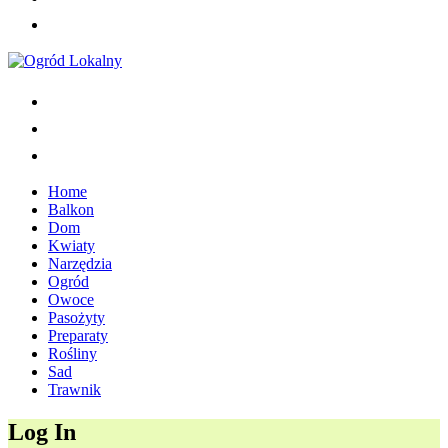
Home
Balkon
Dom
Kwiaty
Narzędzia
Ogród
Owoce
Pasożyty
Preparaty
Rośliny
Sad
Trawnik
Log In