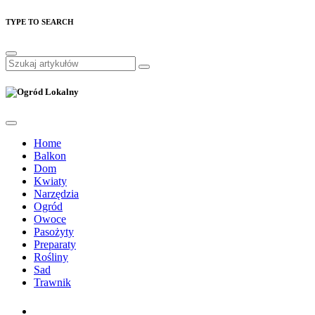
TYPE TO SEARCH
Home
Balkon
Dom
Kwiaty
Narzędzia
Ogród
Owoce
Pasożyty
Preparaty
Rośliny
Sad
Trawnik