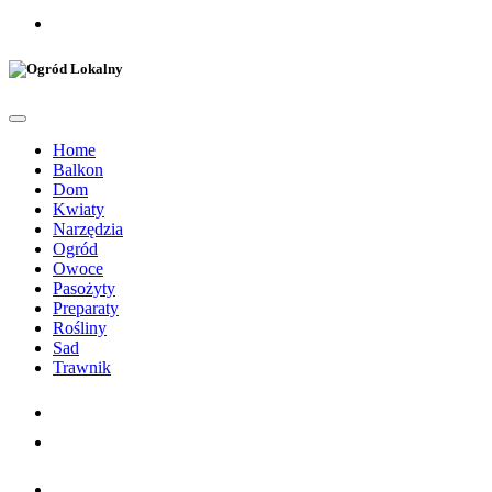
Home
Balkon
Dom
Kwiaty
Narzędzia
Ogród
Owoce
Pasożyty
Preparaty
Rośliny
Sad
Trawnik