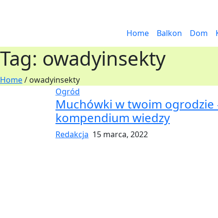
Home
Balkon
Dom
Tag:
owadyinsekty
Home
/
owadyinsekty
Ogród
Muchówki w twoim ogrodzie 
kompendium wiedzy
Redakcja
15 marca, 2022