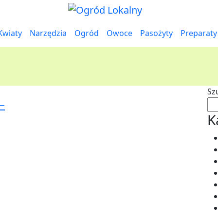
Kwiaty
Narzędzia
Ogród
Owoce
Pasożyty
Preparaty
Sz
–
K