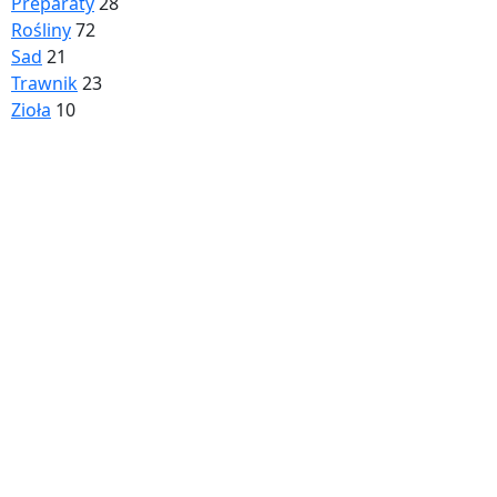
Preparaty
28
Rośliny
72
Sad
21
Trawnik
23
Zioła
10