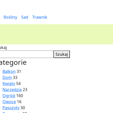
Rośliny
Sad
Trawnik
ukaj
Szukaj
ategorie
Balkon
31
Dom
33
Kwiaty
54
Narzędzia
23
Ogród
160
Owoce
16
Pasożyty
30