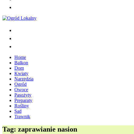
Home
Balkon
Dom
Kwiaty
Narzędzia
Ogród
Owoce
Pasożyty
Preparaty
Rośliny
Sad
Trawnik
Tag:
zaprawianie nasion