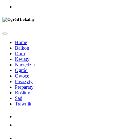
Home
Balkon
Dom
Kwiaty
Narzędzia
Ogród
Owoce
Pasożyty
Preparaty
Rośliny
Sad
Trawnik