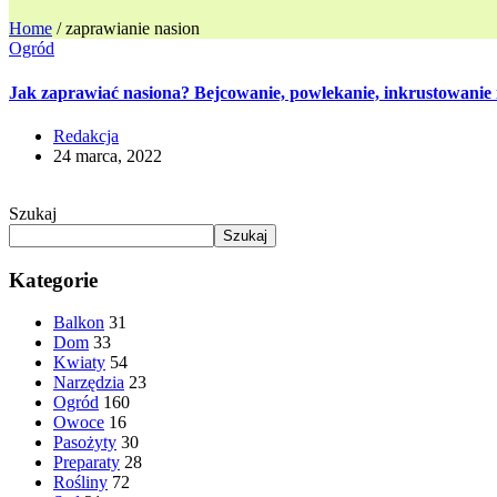
Home
/
zaprawianie nasion
Ogród
Jak zaprawiać nasiona? Bejcowanie, powlekanie, inkrustowanie
Redakcja
24 marca, 2022
Szukaj
Szukaj
Kategorie
Balkon
31
Dom
33
Kwiaty
54
Narzędzia
23
Ogród
160
Owoce
16
Pasożyty
30
Preparaty
28
Rośliny
72