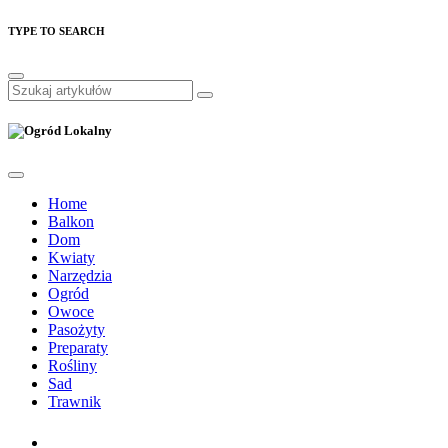
TYPE TO SEARCH
Home
Balkon
Dom
Kwiaty
Narzędzia
Ogród
Owoce
Pasożyty
Preparaty
Rośliny
Sad
Trawnik