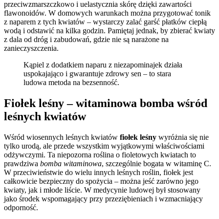
przeciwzmarszczkowo i uelastycznia skórę dzięki zawartości
flawonoidów. W domowych warunkach można przygotować tonik
z naparem z tych kwiatów – wystarczy zalać garść płatków ciepłą
wodą i odstawić na kilka godzin. Pamiętaj jednak, by zbierać kwiaty
z dala od dróg i zabudowań, gdzie nie są narażone na
zanieczyszczenia.
Kąpiel z dodatkiem naparu z niezapominajek działa
uspokajająco i gwarantuje zdrowy sen – to stara
ludowa metoda na bezsenność.
Fiołek leśny – witaminowa bomba wśród
leśnych kwiatów
Wśród wiosennych leśnych kwiatów
fiołek leśny
wyróżnia się nie
tylko urodą, ale przede wszystkim wyjątkowymi właściwościami
odżywczymi. Ta niepozorna roślina o fioletowych kwiatach to
prawdziwa
bomba witaminowa
, szczególnie bogata w witaminę C.
W przeciwieństwie do wielu innych leśnych roślin, fiołek jest
całkowicie bezpieczny do spożycia – można jeść zarówno jego
kwiaty, jak i młode liście. W medycynie ludowej był stosowany
jako środek wspomagający przy przeziębieniach i wzmacniający
odporność.