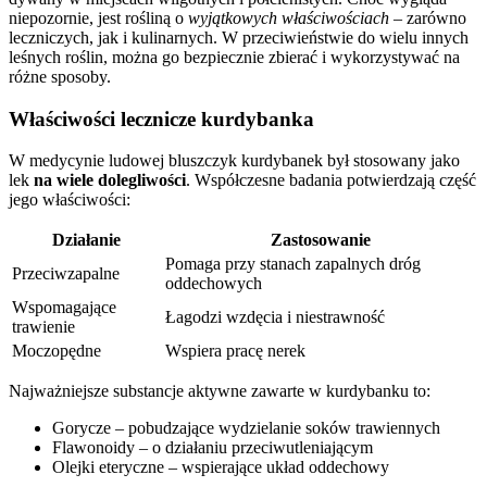
niepozornie, jest rośliną o
wyjątkowych właściwościach
– zarówno
leczniczych, jak i kulinarnych. W przeciwieństwie do wielu innych
leśnych roślin, można go bezpiecznie zbierać i wykorzystywać na
różne sposoby.
Właściwości lecznicze kurdybanka
W medycynie ludowej bluszczyk kurdybanek był stosowany jako
lek
na wiele dolegliwości
. Współczesne badania potwierdzają część
jego właściwości:
Działanie
Zastosowanie
Pomaga przy stanach zapalnych dróg
Przeciwzapalne
oddechowych
Wspomagające
Łagodzi wzdęcia i niestrawność
trawienie
Moczopędne
Wspiera pracę nerek
Najważniejsze substancje aktywne zawarte w kurdybanku to:
Gorycze – pobudzające wydzielanie soków trawiennych
Flawonoidy – o działaniu przeciwutleniającym
Olejki eteryczne – wspierające układ oddechowy