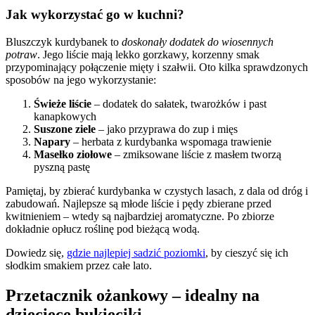
Jak wykorzystać go w kuchni?
Bluszczyk kurdybanek to
doskonały dodatek do wiosennych
potraw
. Jego liście mają lekko gorzkawy, korzenny smak
przypominający połączenie mięty i szałwii. Oto kilka sprawdzonych
sposobów na jego wykorzystanie:
Świeże liście
– dodatek do sałatek, twarożków i past
kanapkowych
Suszone ziele
– jako przyprawa do zup i mięs
Napary
– herbata z kurdybanka wspomaga trawienie
Masełko ziołowe
– zmiksowane liście z masłem tworzą
pyszną pastę
Pamiętaj, by zbierać kurdybanka w czystych lasach, z dala od dróg i
zabudowań. Najlepsze są młode liście i pędy zbierane przed
kwitnieniem – wtedy są najbardziej aromatyczne. Po zbiorze
dokładnie opłucz roślinę pod bieżącą wodą.
Dowiedz się,
gdzie najlepiej sadzić poziomki
, by cieszyć się ich
słodkim smakiem przez całe lato.
Przetacznik ożankowy – idealny na
dziecięce bukieciki