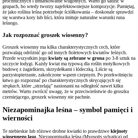
próchnicznych i umiarkowanie wilgotnych. Warto go sadzić w
grupach, bo wtedy tworzy najefektowniejsze kompozycje. Pamiętaj,
że jako roślina leśna potrzebuje ściółkowania – doskonale sprawdzi
się warstwa kory lub liści, która imituje naturalne warunki runa
leśnego.
Jak rozpoznać groszek wiosenny?
Groszek wiosenny ma kilka charakterystycznych cech, które
pozwalają odróżnić go od innych fioletowych kwiatów leśnych.
Przede wszystkim jego
kwiaty są zebrane w grona
po 3-8 sztuk na
szczycie łodygi. Każdy kwiat ma typową dla roślin motylkowych
budowę z żagielkiem, skrzydełkami i łódeczką. Liście są
parzystopierzaste, zakończone wąsem czepnym. Po przekwitnięciu
łatwo go rozpoznać po charakterystycznych
skręcających się
strąkach
, które „strzelają” nasionami na odległość nawet kilku
metrów. Warto zwrócić uwagę, że w przeciwieństwie do groszku
czerniejącego, groszek wiosenny nie pachnie.
Niezapominajka leśna – symbol pamięci i
wierności
Te niebieskie lub różowe drobne kwiatki to prawdziwe
klejnoty
wiosennego lasu
. Niezapominajka leśna (Myosotis sylvatica) od