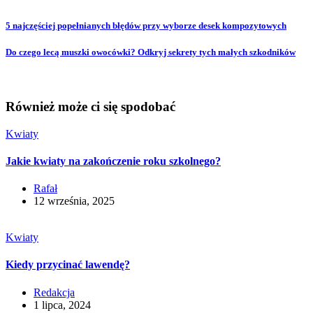
5 najczęściej popełnianych błędów przy wyborze desek kompozytowych
Do czego lecą muszki owocówki? Odkryj sekrety tych małych szkodników
Również może ci się spodobać
Kwiaty
Jakie kwiaty na zakończenie roku szkolnego?
Rafał
12 września, 2025
Kwiaty
Kiedy przycinać lawendę?
Redakcja
1 lipca, 2024