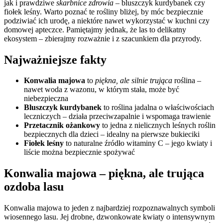
jak i prawdziwe
skarbnice zdrowia
– bluszczyk kurdybanek czy
fiołek leśny. Warto poznać te rośliny bliżej, by móc bezpiecznie
podziwiać ich urodę, a niektóre nawet wykorzystać w kuchni czy
domowej apteczce. Pamiętajmy jednak, że las to delikatny
ekosystem – zbierajmy rozważnie i z szacunkiem dla przyrody.
Najważniejsze fakty
Konwalia majowa
to
piękna, ale silnie trująca
roślina –
nawet woda z wazonu, w którym stała, może być
niebezpieczna
Bluszczyk kurdybanek
to roślina jadalna o właściwościach
leczniczych – działa przeciwzapalnie i wspomaga trawienie
Przetacznik ożankowy
to jedna z nielicznych leśnych roślin
bezpiecznych dla dzieci – idealny na pierwsze bukieciki
Fiołek leśny
to naturalne źródło witaminy C – jego kwiaty i
liście można bezpiecznie spożywać
Konwalia majowa – piękna, ale trująca
ozdoba lasu
Konwalia majowa to jeden z najbardziej rozpoznawalnych symboli
wiosennego lasu. Jej drobne, dzwonkowate kwiaty o intensywnym