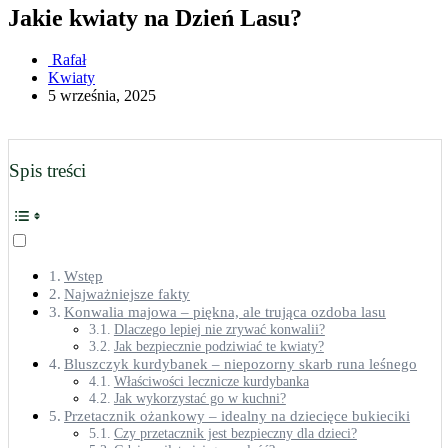
Jakie kwiaty na Dzień Lasu?
Rafał
Kwiaty
5 września, 2025
Spis treści
Wstęp
Najważniejsze fakty
Konwalia majowa – piękna, ale trująca ozdoba lasu
Dlaczego lepiej nie zrywać konwalii?
Jak bezpiecznie podziwiać te kwiaty?
Bluszczyk kurdybanek – niepozorny skarb runa leśnego
Właściwości lecznicze kurdybanka
Jak wykorzystać go w kuchni?
Przetacznik ożankowy – idealny na dziecięce bukieciki
Czy przetacznik jest bezpieczny dla dzieci?