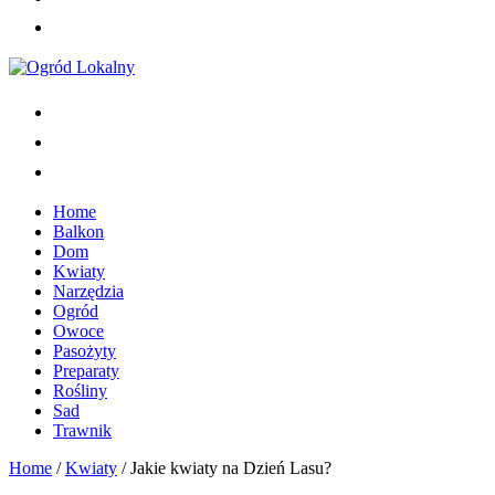
Home
Balkon
Dom
Kwiaty
Narzędzia
Ogród
Owoce
Pasożyty
Preparaty
Rośliny
Sad
Trawnik
Home
/
Kwiaty
/
Jakie kwiaty na Dzień Lasu?