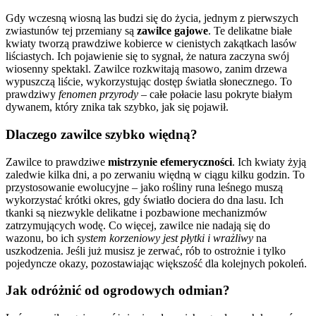
Gdy wczesną wiosną las budzi się do życia, jednym z pierwszych
zwiastunów tej przemiany są
zawilce gajowe
. Te delikatne białe
kwiaty tworzą prawdziwe kobierce w cienistych zakątkach lasów
liściastych. Ich pojawienie się to sygnał, że natura zaczyna swój
wiosenny spektakl. Zawilce rozkwitają masowo, zanim drzewa
wypuszczą liście, wykorzystując dostęp światła słonecznego. To
prawdziwy
fenomen przyrody
– całe połacie lasu pokryte białym
dywanem, który znika tak szybko, jak się pojawił.
Dlaczego zawilce szybko więdną?
Zawilce to prawdziwe
mistrzynie efemeryczności
. Ich kwiaty żyją
zaledwie kilka dni, a po zerwaniu więdną w ciągu kilku godzin. To
przystosowanie ewolucyjne – jako rośliny runa leśnego muszą
wykorzystać krótki okres, gdy światło dociera do dna lasu. Ich
tkanki są niezwykle delikatne i pozbawione mechanizmów
zatrzymujących wodę. Co więcej, zawilce nie nadają się do
wazonu, bo ich
system korzeniowy jest płytki i wrażliwy
na
uszkodzenia. Jeśli już musisz je zerwać, rób to ostrożnie i tylko
pojedyncze okazy, pozostawiając większość dla kolejnych pokoleń.
Jak odróżnić od ogrodowych odmian?