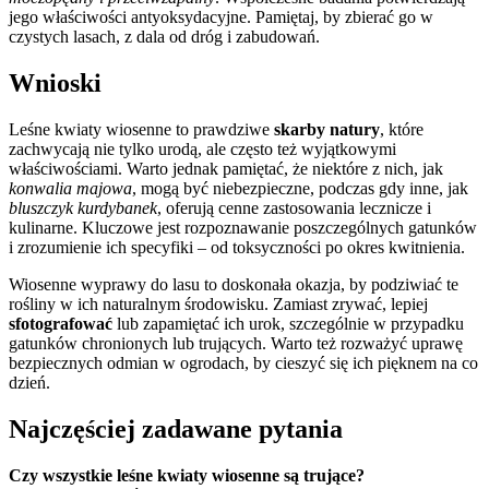
jego właściwości antyoksydacyjne. Pamiętaj, by zbierać go w
czystych lasach, z dala od dróg i zabudowań.
Wnioski
Leśne kwiaty wiosenne to prawdziwe
skarby natury
, które
zachwycają nie tylko urodą, ale często też wyjątkowymi
właściwościami. Warto jednak pamiętać, że niektóre z nich, jak
konwalia majowa
, mogą być niebezpieczne, podczas gdy inne, jak
bluszczyk kurdybanek
, oferują cenne zastosowania lecznicze i
kulinarne. Kluczowe jest rozpoznawanie poszczególnych gatunków
i zrozumienie ich specyfiki – od toksyczności po okres kwitnienia.
Wiosenne wyprawy do lasu to doskonała okazja, by podziwiać te
rośliny w ich naturalnym środowisku. Zamiast zrywać, lepiej
sfotografować
lub zapamiętać ich urok, szczególnie w przypadku
gatunków chronionych lub trujących. Warto też rozważyć uprawę
bezpiecznych odmian w ogrodach, by cieszyć się ich pięknem na co
dzień.
Najczęściej zadawane pytania
Czy wszystkie leśne kwiaty wiosenne są trujące?