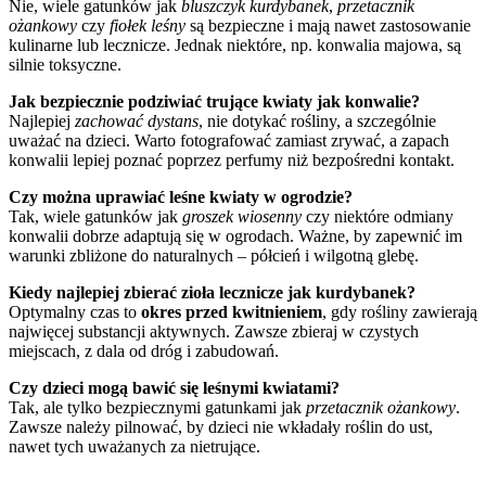
Nie, wiele gatunków jak
bluszczyk kurdybanek
,
przetacznik
ożankowy
czy
fiołek leśny
są bezpieczne i mają nawet zastosowanie
kulinarne lub lecznicze. Jednak niektóre, np. konwalia majowa, są
silnie toksyczne.
Jak bezpiecznie podziwiać trujące kwiaty jak konwalie?
Najlepiej
zachować dystans
, nie dotykać rośliny, a szczególnie
uważać na dzieci. Warto fotografować zamiast zrywać, a zapach
konwalii lepiej poznać poprzez perfumy niż bezpośredni kontakt.
Czy można uprawiać leśne kwiaty w ogrodzie?
Tak, wiele gatunków jak
groszek wiosenny
czy niektóre odmiany
konwalii dobrze adaptują się w ogrodach. Ważne, by zapewnić im
warunki zbliżone do naturalnych – półcień i wilgotną glebę.
Kiedy najlepiej zbierać zioła lecznicze jak kurdybanek?
Optymalny czas to
okres przed kwitnieniem
, gdy rośliny zawierają
najwięcej substancji aktywnych. Zawsze zbieraj w czystych
miejscach, z dala od dróg i zabudowań.
Czy dzieci mogą bawić się leśnymi kwiatami?
Tak, ale tylko bezpiecznymi gatunkami jak
przetacznik ożankowy
.
Zawsze należy pilnować, by dzieci nie wkładały roślin do ust,
nawet tych uważanych za nietrujące.