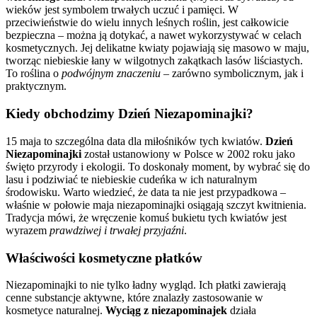
wieków jest symbolem trwałych uczuć i pamięci. W
przeciwieństwie do wielu innych leśnych roślin, jest całkowicie
bezpieczna – można ją dotykać, a nawet wykorzystywać w celach
kosmetycznych. Jej delikatne kwiaty pojawiają się masowo w maju,
tworząc niebieskie łany w wilgotnych zakątkach lasów liściastych.
To roślina o
podwójnym znaczeniu
– zarówno symbolicznym, jak i
praktycznym.
Kiedy obchodzimy Dzień Niezapominajki?
15 maja to szczególna data dla miłośników tych kwiatów.
Dzień
Niezapominajki
został ustanowiony w Polsce w 2002 roku jako
święto przyrody i ekologii. To doskonały moment, by wybrać się do
lasu i podziwiać te niebieskie cudeńka w ich naturalnym
środowisku. Warto wiedzieć, że data ta nie jest przypadkowa –
właśnie w połowie maja niezapominajki osiągają szczyt kwitnienia.
Tradycja mówi, że wręczenie komuś bukietu tych kwiatów jest
wyrazem
prawdziwej i trwałej przyjaźni
.
Właściwości kosmetyczne płatków
Niezapominajki to nie tylko ładny wygląd. Ich płatki zawierają
cenne substancje aktywne, które znalazły zastosowanie w
kosmetyce naturalnej.
Wyciąg z niezapominajek
działa