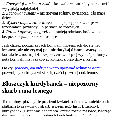
1.
Fotografuj zamiast zrywać
– konwalie w naturalnym środowisku
wyglądają najpiękniej
2.
Zachowaj dystans
– nie dotykaj rośliny, zwłaszcza jeśli masz
dzieci
3.
Wybierz odpowiednie miejsce
– najlepiej podziwiać je w
rezerwatach przyrody lub parkach narodowych
4.
Rozważ uprawę w ogrodzie
– istnieją odmiany hodowlane
bezpieczniejsze niż dziko rosnące
Jeśli chcesz poczuć zapach konwalii, możesz schylić się nad
kwiatem, ale
nie zrywaj go i nie dotykaj dłońmi twarzy
po
kontakcie z rośliną. Dla bezpieczeństwa lepiej wybrać perfumy z
nutą konwalii niż ryzykować kontakt z prawdziwą rośliną.
Odkryj
powody, dla których warto uprawiać rośliny w domu
, i
pozwól, by zielony azyl stał się częścią Twojej codzienności.
Bluszczyk kurdybanek – niepozorny
skarb runa leśnego
Ten drobny, płożący się po ziemi kwiatek o fioletowo-niebieskich
płatkach to prawdziwy
skarb wiosennego lasu
. Bluszczyk
kurdybanek (Glechoma hederacea) często rośnie masowo, tworząc
dywany w miejscach wilgotnych i półcienistych. Choć wygląda