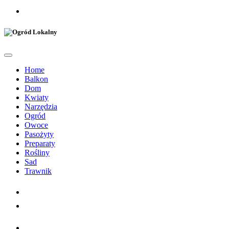
Home
Balkon
Dom
Kwiaty
Narzędzia
Ogród
Owoce
Pasożyty
Preparaty
Rośliny
Sad
Trawnik