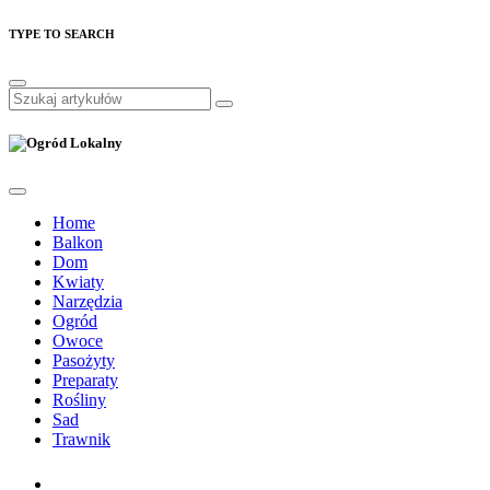
TYPE TO SEARCH
Home
Balkon
Dom
Kwiaty
Narzędzia
Ogród
Owoce
Pasożyty
Preparaty
Rośliny
Sad
Trawnik