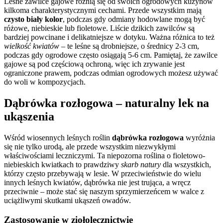
Leśne zawilce gajowe różnią się od swoich ogrodowych kuzynów
kilkoma charakterystycznymi cechami. Przede wszystkim mają
czysto biały kolor
, podczas gdy odmiany hodowlane mogą być
różowe, niebieskie lub fioletowe. Liście dzikich zawilców są
bardziej powcinane i delikatniejsze w dotyku. Ważna różnica to też
wielkość kwiatów
– te leśne są drobniejsze, o średnicy 2-3 cm,
podczas gdy ogrodowe często osiągają 5-6 cm. Pamiętaj, że zawilce
gajowe są pod częściową ochroną, więc ich zrywanie jest
ograniczone prawem, podczas odmian ogrodowych możesz używać
do woli w kompozycjach.
Dąbrówka rozłogowa – naturalny lek na
ukąszenia
Wśród wiosennych leśnych roślin
dąbrówka rozłogowa
wyróżnia
się nie tylko urodą, ale przede wszystkim niezwykłymi
właściwościami leczniczymi. Ta niepozorna roślina o fioletowo-
niebieskich kwiatkach to prawdziwy
skarb natury
dla wszystkich,
którzy często przebywają w lesie. W przeciwieństwie do wielu
innych leśnych kwiatów, dąbrówka nie jest trująca, a wręcz
przeciwnie – może stać się naszym sprzymierzeńcem w walce z
uciążliwymi skutkami ukąszeń owadów.
Zastosowanie w ziołolecznictwie