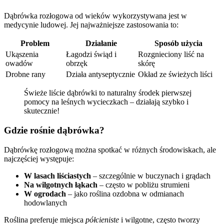
Dąbrówka rozłogowa od wieków wykorzystywana jest w
medycynie ludowej. Jej najważniejsze zastosowania to:
Problem
Działanie
Sposób użycia
Ukąszenia
Łagodzi świąd i
Rozgnieciony liść na
owadów
obrzęk
skórę
Drobne rany
Działa antyseptycznie
Okład ze świeżych liści
Świeże liście dąbrówki to naturalny środek pierwszej
pomocy na leśnych wycieczkach – działają szybko i
skutecznie!
Gdzie rośnie dąbrówka?
Dąbrówkę rozłogową można spotkać w różnych środowiskach, ale
najczęściej występuje:
W lasach liściastych
– szczególnie w buczynach i grądach
Na wilgotnych łąkach
– często w pobliżu strumieni
W ogrodach
– jako roślina ozdobna w odmianach
hodowlanych
Roślina preferuje miejsca
półcieniste
i wilgotne, często tworzy