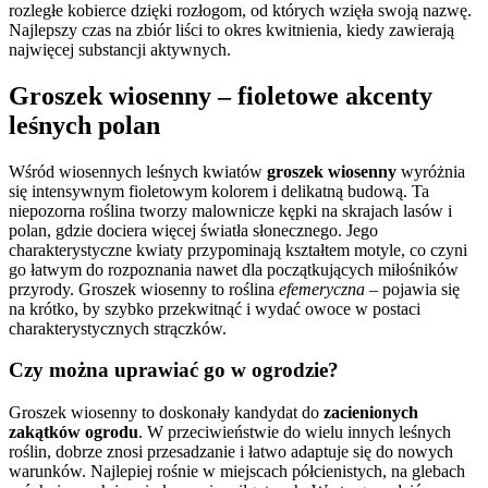
rozległe kobierce dzięki rozłogom, od których wzięła swoją nazwę.
Najlepszy czas na zbiór liści to okres kwitnienia, kiedy zawierają
najwięcej substancji aktywnych.
Groszek wiosenny – fioletowe akcenty
leśnych polan
Wśród wiosennych leśnych kwiatów
groszek wiosenny
wyróżnia
się intensywnym fioletowym kolorem i delikatną budową. Ta
niepozorna roślina tworzy malownicze kępki na skrajach lasów i
polan, gdzie dociera więcej światła słonecznego. Jego
charakterystyczne kwiaty przypominają kształtem motyle, co czyni
go łatwym do rozpoznania nawet dla początkujących miłośników
przyrody. Groszek wiosenny to roślina
efemeryczna
– pojawia się
na krótko, by szybko przekwitnąć i wydać owoce w postaci
charakterystycznych strączków.
Czy można uprawiać go w ogrodzie?
Groszek wiosenny to doskonały kandydat do
zacienionych
zakątków ogrodu
. W przeciwieństwie do wielu innych leśnych
roślin, dobrze znosi przesadzanie i łatwo adaptuje się do nowych
warunków. Najlepiej rośnie w miejscach półcienistych, na glebach