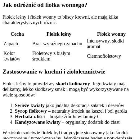
Jak odróżnić od fiołka wonnego?
Fiołek leśny i fiołek wonny to bliscy krewni, ale mają kilka
charakterystycznych różnic:
Cecha
Fiołek leśny
Fiołek wonny
Intensywny, słodki
Zapach
Brak wyraźnego zapachu
aromat
Kolor
Fioletowy z białym
Ciemnofioletowy
kwiatów
środkiem
Zastosowanie w kuchni i ziołolecznictwie
Fiołek leśny to prawdziwy
skarb kulinarny
. Jego kwiaty mają
delikatny, lekko słodkawy smak i mogą być wykorzystywane na
wiele sposobów:
Świeże kwiaty
jako jadalna dekoracja sałatek i deserów
Syrop fiołkowy
– naturalny środek na kaszel i ból gardła
Herbata z liści
– bogate źródło witaminy C
Kandyzowane kwiaty
– oryginalny dodatek do ciast
W ziołolecznictwie fiołek był tradycyjnie stosowany jako środek
moczopędny i przeciwzapalny
. Współczesne badania potwierdzają