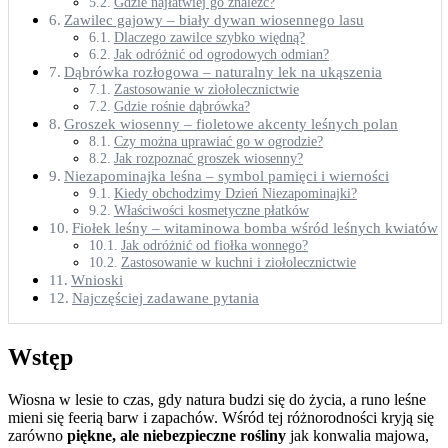
Gdzie najłatwiej go znaleźć?
Zawilec gajowy – biały dywan wiosennego lasu
Dlaczego zawilce szybko więdną?
Jak odróżnić od ogrodowych odmian?
Dąbrówka rozłogowa – naturalny lek na ukąszenia
Zastosowanie w ziołolecznictwie
Gdzie rośnie dąbrówka?
Groszek wiosenny – fioletowe akcenty leśnych polan
Czy można uprawiać go w ogrodzie?
Jak rozpoznać groszek wiosenny?
Niezapominajka leśna – symbol pamięci i wierności
Kiedy obchodzimy Dzień Niezapominajki?
Właściwości kosmetyczne płatków
Fiołek leśny – witaminowa bomba wśród leśnych kwiatów
Jak odróżnić od fiołka wonnego?
Zastosowanie w kuchni i ziołolecznictwie
Wnioski
Najczęściej zadawane pytania
Wstęp
Wiosna w lesie to czas, gdy natura budzi się do życia, a runo leśne
mieni się feerią barw i zapachów. Wśród tej różnorodności kryją się
zarówno
piękne, ale niebezpieczne rośliny
jak konwalia majowa,