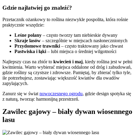
Gdzie najłatwiej go znaleźć?
Przetacznik ożankowy to roślina niezwykle pospolita, która rośnie
praktycznie wszędzie:
Leśne polany
– często tworzy tam niebieskie dywany
Skraje lasów
– szczególnie w miejscach nasłonecznionych
Przydomowe trawniki
– często traktowany jako chwast
Pastwiska i łąki
– lubi miejsca o średniej wilgotności
Najlepszy czas na zbiór to
kwiecień i maj
, kiedy roślina jest w pełni
kwitnienia. Warto wybierać miejsca oddalone od dróg i zabudowań,
gdzie rośliny są czystsze i zdrowsze. Pamiętaj, by zbierać tylko tyle,
ile potrzebujesz, zostawiając większość kwiatów dla owadów
zapylających.
Zanurz się w świat
nowoczesnego ogrodu
, gdzie design spotyka się
z naturą, tworząc harmonijną przestrzeń.
Zawilec gajowy – biały dywan wiosennego
lasu