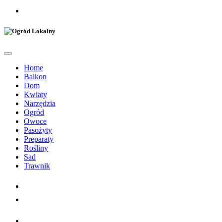
Home
Balkon
Dom
Kwiaty
Narzędzia
Ogród
Owoce
Pasożyty
Preparaty
Rośliny
Sad
Trawnik