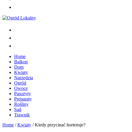
Home
Balkon
Dom
Kwiaty
Narzędzia
Ogród
Owoce
Pasożyty
Preparaty
Rośliny
Sad
Trawnik
Home
/
Kwiaty
/
Kiedy przycinać hortensje?