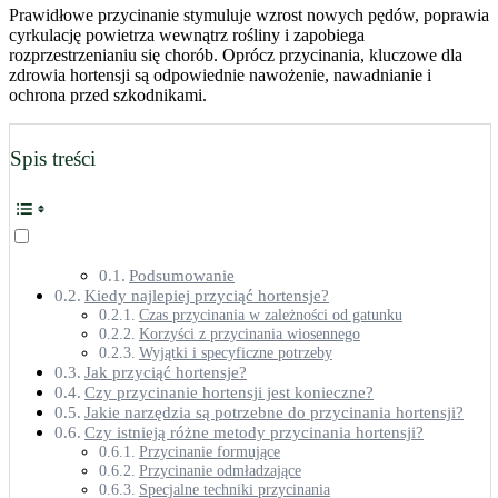
Prawidłowe przycinanie stymuluje wzrost nowych pędów, poprawia
cyrkulację powietrza wewnątrz rośliny i zapobiega
rozprzestrzenianiu się chorób. Oprócz przycinania, kluczowe dla
zdrowia hortensji są odpowiednie nawożenie, nawadnianie i
ochrona przed szkodnikami.
Spis treści
Podsumowanie
Kiedy najlepiej przyciąć hortensje?
Czas przycinania w zależności od gatunku
Korzyści z przycinania wiosennego
Wyjątki i specyficzne potrzeby
Jak przyciąć hortensje?
Czy przycinanie hortensji jest konieczne?
Jakie narzędzia są potrzebne do przycinania hortensji?
Czy istnieją różne metody przycinania hortensji?
Przycinanie formujące
Przycinanie odmładzające
Specjalne techniki przycinania