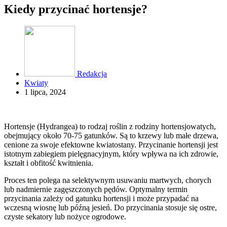
Kiedy przycinać hortensje?
Redakcja
Kwiaty
1 lipca, 2024
Hortensje (Hydrangea) to rodzaj roślin z rodziny hortensjowatych,
obejmujący około 70-75 gatunków. Są to krzewy lub małe drzewa,
cenione za swoje efektowne kwiatostany. Przycinanie hortensji jest
istotnym zabiegiem pielęgnacyjnym, który wpływa na ich zdrowie,
kształt i obfitość kwitnienia.
Proces ten polega na selektywnym usuwaniu martwych, chorych
lub nadmiernie zagęszczonych pędów. Optymalny termin
przycinania zależy od gatunku hortensji i może przypadać na
wczesną wiosnę lub późną jesień. Do przycinania stosuje się ostre,
czyste sekatory lub nożyce ogrodowe.