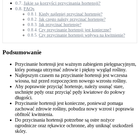
Jakie są korzyści przycinania hortensji?
FAQs
Kiedy najlepiej przycinać hortensje?
Jak często należy przycinać hortensje?
Jak przycinać hortensje?
Czy przycinanie hortensji jest konieczne?
Czy przycinanie hortensji wpływa na kwitnienie?
Podsumowanie
Przycinanie hortensji jest ważnym zabiegiem pielęgnacyjnym,
który pomaga utrzymać zdrowie i piękny wygląd rośliny.
Najlepszym czasem na przycinanie hortensji jest wczesna
wiosna, tuż przed rozpoczęciem nowego wzrostu rośliny.
Aby poprawnie przyciąć hortensje, należy usunąć stare,
uschnięte pędy oraz przyciąć pędy kwiatowe do połowy
długości.
Przycinanie hortensji jest konieczne, ponieważ pomaga
zachować zdrowie rośliny, pobudza nowy wzrost i poprawia
obfitość kwitnienia.
Do przycinania hortensji potrzebne są ostre nożyce
ogrodnicze oraz rękawice ochronne, aby uniknąć uszkodzeń
skóry.