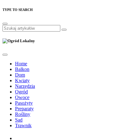
TYPE TO SEARCH
Home
Balkon
Dom
Kwiaty
Narzędzia
Ogród
Owoce
Pasożyty
Preparaty
Rośliny
Sad
Trawnik