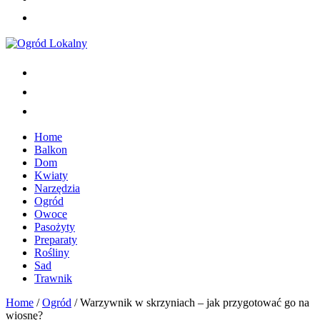
Home
Balkon
Dom
Kwiaty
Narzędzia
Ogród
Owoce
Pasożyty
Preparaty
Rośliny
Sad
Trawnik
Home
/
Ogród
/
Warzywnik w skrzyniach – jak przygotować go na
wiosnę?