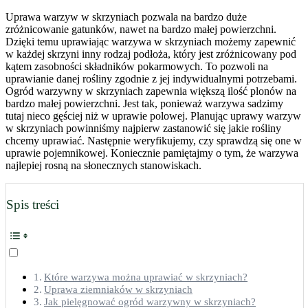
Uprawa warzyw w skrzyniach pozwala na bardzo duże
zróżnicowanie gatunków, nawet na bardzo małej powierzchni.
Dzięki temu uprawiając warzywa w skrzyniach możemy zapewnić
w każdej skrzyni inny rodzaj podłoża, który jest zróżnicowany pod
kątem zasobności składników pokarmowych. To pozwoli na
uprawianie danej rośliny zgodnie z jej indywidualnymi potrzebami.
Ogród warzywny w skrzyniach zapewnia większą ilość plonów na
bardzo małej powierzchni. Jest tak, ponieważ warzywa sadzimy
tutaj nieco gęściej niż w uprawie polowej. Planując uprawy warzyw
w skrzyniach powinniśmy najpierw zastanowić się jakie rośliny
chcemy uprawiać. Następnie weryfikujemy, czy sprawdzą się one w
uprawie pojemnikowej. Koniecznie pamiętajmy o tym, że warzywa
najlepiej rosną na słonecznych stanowiskach.
Spis treści
Które warzywa można uprawiać w skrzyniach?
Uprawa ziemniaków w skrzyniach
Jak pielęgnować ogród warzywny w skrzyniach?