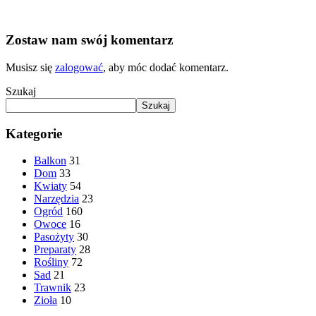
Zostaw nam swój komentarz
Musisz się
zalogować
, aby móc dodać komentarz.
Szukaj
Szukaj
Kategorie
Balkon
31
Dom
33
Kwiaty
54
Narzędzia
23
Ogród
160
Owoce
16
Pasożyty
30
Preparaty
28
Rośliny
72
Sad
21
Trawnik
23
Zioła
10