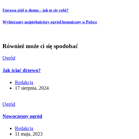
Uprawa ziół w domu – jak to się robi?
Wybieramy najpiękniejszy ogród botaniczny w Polsce
Również może ci się spodobać
Ogród
Jak ściąć drzewo?
Redakcja
17 sierpnia, 2024
Ogród
Nowoczesny ogród
Redakcja
11 maja, 2023