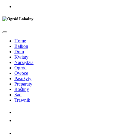
Home
Balkon
Dom
Kwiaty
Narzędzia
Ogród
Owoce
Pasożyty
Preparaty
Rośliny
Sad
Trawnik