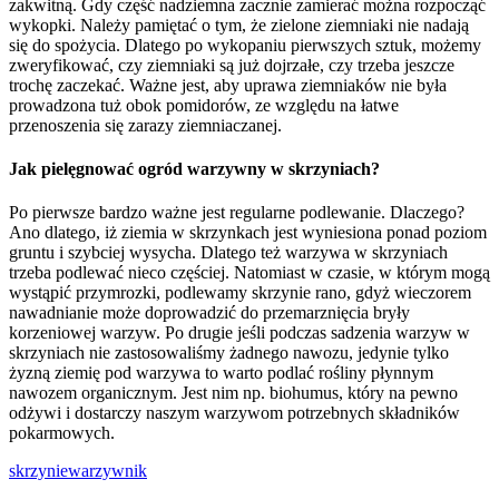
zakwitną. Gdy część nadziemna zacznie zamierać można rozpocząć
wykopki. Należy pamiętać o tym, że zielone ziemniaki nie nadają
się do spożycia. Dlatego po wykopaniu pierwszych sztuk, możemy
zweryfikować, czy ziemniaki są już dojrzałe, czy trzeba jeszcze
trochę zaczekać. Ważne jest, aby uprawa ziemniaków nie była
prowadzona tuż obok pomidorów, ze względu na łatwe
przenoszenia się zarazy ziemniaczanej.
Jak pielęgnować ogród warzywny w skrzyniach?
Po pierwsze bardzo ważne jest regularne podlewanie. Dlaczego?
Ano dlatego, iż ziemia w skrzynkach jest wyniesiona ponad poziom
gruntu i szybciej wysycha. Dlatego też warzywa w skrzyniach
trzeba podlewać nieco częściej. Natomiast w czasie, w którym mogą
wystąpić przymrozki, podlewamy skrzynie rano, gdyż wieczorem
nawadnianie może doprowadzić do przemarznięcia bryły
korzeniowej warzyw. Po drugie jeśli podczas sadzenia warzyw w
skrzyniach nie zastosowaliśmy żadnego nawozu, jedynie tylko
żyzną ziemię pod warzywa to warto podlać rośliny płynnym
nawozem organicznym. Jest nim np. biohumus, który na pewno
odżywi i dostarczy naszym warzywom potrzebnych składników
pokarmowych.
skrzynie
warzywnik