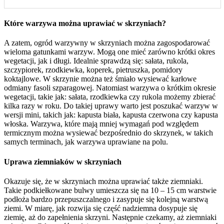
Które warzywa można uprawiać w skrzyniach?
A zatem, ogród warzywny w skrzyniach można zagospodarować
wieloma gatunkami warzyw. Mogą one mieć zarówno krótki okres
wegetacji, jak i długi. Idealnie sprawdzą się: sałata, rukola,
szczypiorek, rzodkiewka, koperek, pietruszka, pomidory
koktajlowe. W skrzynie można też śmiało wysiewać karłowe
odmiany fasoli szparagowej. Natomiast warzywa o krótkim okresie
wegetacji, takie jak: sałata, rzodkiewka czy rukola możemy zbierać
kilka razy w roku. Do takiej uprawy warto jest poszukać warzyw w
wersji mini, takich jak: kapusta biała, kapusta czerwona czy kapusta
włoska. Warzywa, które mają mniej wymagań pod względem
termicznym można wysiewać bezpośrednio do skrzynek, w takich
samych terminach, jak warzywa uprawiane na polu.
Uprawa ziemniaków w skrzyniach
Okazuje się, że w skrzyniach można uprawiać także ziemniaki.
Takie podkiełkowane bulwy umieszcza się na 10 – 15 cm warstwie
podłoża bardzo przepuszczalnego i zasypuje się kolejną warstwą
ziemi. W miarę, jak rozwija się część nadziemna dosypuje się
ziemię, aż do zapełnienia skrzyni. Następnie czekamy, aż ziemniaki