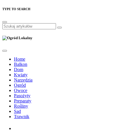
TYPE TO SEARCH
Home
Balkon
Dom
Kwiaty
Narzędzia
Ogród
Owoce
Pasożyty
Preparaty
Rośliny
Sad
Trawnik