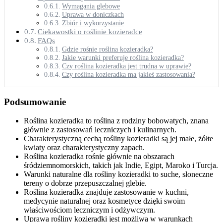
Wymagania glebowe
Uprawa w doniczkach
Zbiór i wykorzystanie
Ciekawostki o roślinie kozieradce
FAQs
Gdzie rośnie roślina kozieradka?
Jakie warunki preferuje roślina kozieradka?
Czy roślina kozieradka jest trudna w uprawie?
Czy roślina kozieradka ma jakieś zastosowania?
Podsumowanie
Roślina kozieradka to roślina z rodziny bobowatych, znana
głównie z zastosowań leczniczych i kulinarnych.
Charakterystyczną cechą rośliny kozieradki są jej małe, żółte
kwiaty oraz charakterystyczny zapach.
Roślina kozieradka rośnie głównie na obszarach
śródziemnomorskich, takich jak Indie, Egipt, Maroko i Turcja.
Warunki naturalne dla rośliny kozieradki to suche, słoneczne
tereny o dobrze przepuszczalnej glebie.
Roślina kozieradka znajduje zastosowanie w kuchni,
medycynie naturalnej oraz kosmetyce dzięki swoim
właściwościom leczniczym i odżywczym.
Uprawa rośliny kozieradki jest możliwa w warunkach