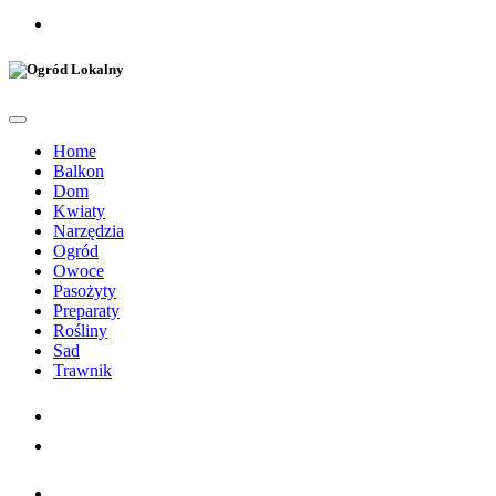
Home
Balkon
Dom
Kwiaty
Narzędzia
Ogród
Owoce
Pasożyty
Preparaty
Rośliny
Sad
Trawnik