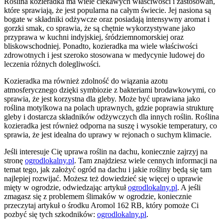
Roślina kozieradka ma wiele ciekawych właściwości i zastosowań,
które sprawiają, że jest popularna na całym świecie. Jej nasiona są
bogate w składniki odżywcze oraz posiadają intensywny aromat i
gorzki smak, co sprawia, że są chętnie wykorzystywane jako
przyprawa w kuchni indyjskiej, śródziemnomorskiej oraz
bliskowschodniej. Ponadto, kozieradka ma wiele właściwości
zdrowotnych i jest szeroko stosowana w medycynie ludowej do
leczenia różnych dolegliwości.
Kozieradka ma również zdolność do wiązania azotu
atmosferycznego dzięki symbiozie z bakteriami brodawkowymi, co
sprawia, że jest korzystna dla gleby. Może być uprawiana jako
roślina motylkowa na polach uprawnych, gdzie poprawia strukturę
gleby i dostarcza składników odżywczych dla innych roślin. Roślina
kozieradka jest również odporna na suszę i wysokie temperatury, co
sprawia, że jest idealna do uprawy w rejonach o suchym klimacie.
Jeśli interesuje Cię uprawa roślin na dachu, koniecznie zajrzyj na
stronę
ogrodlokalny.pl
. Tam znajdziesz wiele cennych informacji na
temat tego, jak założyć ogród na dachu i jakie rośliny będą się tam
najlepiej rozwijać. Możesz też dowiedzieć się więcej o uprawie
mięty w ogrodzie, odwiedzając artykuł
ogrodlokalny.pl
. A jeśli
zmagasz się z problemem ślimaków w ogrodzie, koniecznie
przeczytaj artykuł o środku Aromol 162 RB, który pomoże Ci
pozbyć się tych szkodników:
ogrodlokalny.pl
.