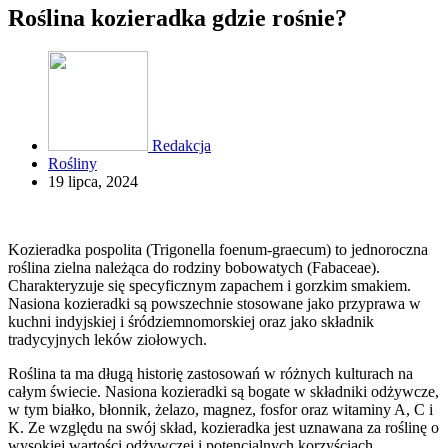
Roślina kozieradka gdzie rośnie?
Redakcja
Rośliny
19 lipca, 2024
Kozieradka pospolita (Trigonella foenum-graecum) to jednoroczna
roślina zielna należąca do rodziny bobowatych (Fabaceae).
Charakteryzuje się specyficznym zapachem i gorzkim smakiem.
Nasiona kozieradki są powszechnie stosowane jako przyprawa w
kuchni indyjskiej i śródziemnomorskiej oraz jako składnik
tradycyjnych leków ziołowych.
Roślina ta ma długą historię zastosowań w różnych kulturach na
całym świecie. Nasiona kozieradki są bogate w składniki odżywcze,
w tym białko, błonnik, żelazo, magnez, fosfor oraz witaminy A, C i
K. Ze względu na swój skład, kozieradka jest uznawana za roślinę o
wysokiej wartości odżywczej i potencjalnych korzyściach