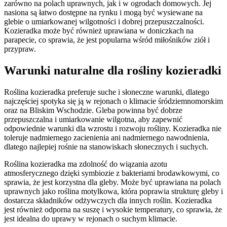
zarówno na polach uprawnych, jak i w ogrodach domowych. Jej
nasiona są łatwo dostępne na rynku i mogą być wysiewane na
glebie o umiarkowanej wilgotności i dobrej przepuszczalności.
Kozieradka może być również uprawiana w doniczkach na
parapecie, co sprawia, że jest popularna wśród miłośników ziół i
przypraw.
Warunki naturalne dla rośliny kozieradki
Roślina kozieradka preferuje suche i słoneczne warunki, dlatego
najczęściej spotyka się ją w rejonach o klimacie śródziemnomorskim
oraz na Bliskim Wschodzie. Gleba powinna być dobrze
przepuszczalna i umiarkowanie wilgotna, aby zapewnić
odpowiednie warunki dla wzrostu i rozwoju rośliny. Kozieradka nie
toleruje nadmiernego zacienienia ani nadmiernego nawodnienia,
dlatego najlepiej rośnie na stanowiskach słonecznych i suchych.
Roślina kozieradka ma zdolność do wiązania azotu
atmosferycznego dzięki symbiozie z bakteriami brodawkowymi, co
sprawia, że jest korzystna dla gleby. Może być uprawiana na polach
uprawnych jako roślina motylkowa, która poprawia strukturę gleby i
dostarcza składników odżywczych dla innych roślin. Kozieradka
jest również odporna na suszę i wysokie temperatury, co sprawia, że
jest idealna do uprawy w rejonach o suchym klimacie.