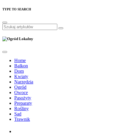
TYPE TO SEARCH
Home
Balkon
Dom
Kwiaty
Narzędzia
Ogród
Owoce
Pasożyty
Preparaty
Rośliny
Sad
Trawnik