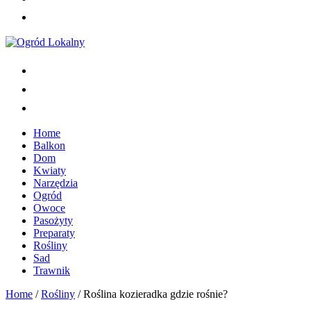
Home
Balkon
Dom
Kwiaty
Narzędzia
Ogród
Owoce
Pasożyty
Preparaty
Rośliny
Sad
Trawnik
Home
/
Rośliny
/
Roślina kozieradka gdzie rośnie?