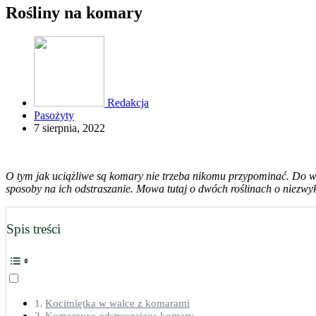
Rośliny na komary
Redakcja
Pasożyty
7 sierpnia, 2022
O tym jak uciążliwe są komary nie trzeba nikomu przypominać. Do walk
sposoby na ich odstraszanie. Mowa tutaj o dwóch roślinach o niezwy
Spis treści
Kocimiętka w walce z komarami
Komarzyca odstraszająca komary