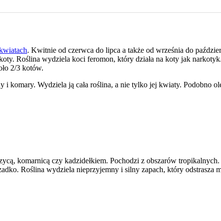
kwiatach
. Kwitnie od czerwca do lipca a także od września do paździ
y. Roślina wydziela koci feromon, który działa na koty jak narkotyk. Ki
koło 2/3 kotów.
i komary. Wydziela ją cała roślina, a nie tylko jej kwiaty. Podobno ole
zycą, komarnicą czy kadzidełkiem. Pochodzi z obszarów tropikalnych.
adko. Roślina wydziela nieprzyjemny i silny zapach, który odstrasza m