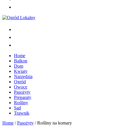
Home
Balkon
Dom
Kwiaty
Narzędzia
Ogród
Owoce
Pasożyty
Preparaty
Rośliny
Sad
Trawnik
Home
/
Pasożyty
/
Rośliny na komary