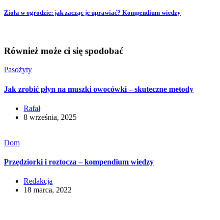
Zioła w ogrodzie: jak zacząc je uprawiać? Kompendium wiedzy
Również może ci się spodobać
Pasożyty
Jak zrobić płyn na muszki owocówki – skuteczne metody
Rafał
8 września, 2025
Dom
Przędziorki i roztocza – kompendium wiedzy
Redakcja
18 marca, 2022