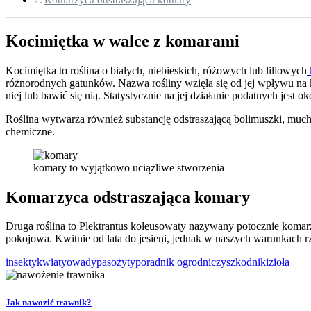
Kocimiętka w walce z komarami
Kocimiętka to roślina o białych, niebieskich, różowych lub liliowych
różnorodnych gatunków. Nazwa rośliny wzięła się od jej wpływu na kot
niej lub bawić się nią. Statystycznie na jej działanie podatnych jest o
Roślina wytwarza również substancję odstraszającą bolimuszki, muchy 
chemiczne.
komary to wyjątkowo uciążliwe stworzenia
Komarzyca odstraszająca komary
Druga roślina to Plektrantus koleusowaty nazywany potocznie komar
pokojowa. Kwitnie od lata do jesieni, jednak w naszych warunkach rz
insekty
kwiaty
owady
pasożyty
poradnik ogrodniczy
szkodniki
zioła
Jak nawozić trawnik?