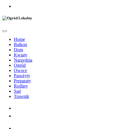
Home
Balkon
Dom
Kwiaty
Narzędzia
Ogród
Owoce
Pasożyty
Preparaty
Rośliny
Sad
Trawnik