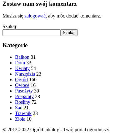
Zostaw nam swój komentarz
Musisz się
zalogować
, aby móc dodać komentarz.
Szukaj
Szukaj
Kategorie
Balkon
31
Dom
33
Kwiaty
54
Narzędzia
23
Ogród
160
Owoce
16
Pasożyty
30
Preparaty
28
Rośliny
72
Sad
21
Trawnik
23
Zioła
10
© 2012-2022 Ogród lokalny - Twój portal ogrodniczy.