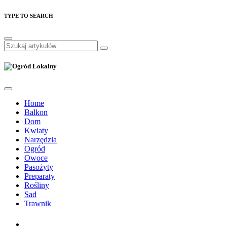
TYPE TO SEARCH
Home
Balkon
Dom
Kwiaty
Narzędzia
Ogród
Owoce
Pasożyty
Preparaty
Rośliny
Sad
Trawnik