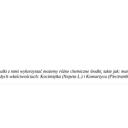
i z nimi wykorzystać możemy różne chemiczne środki, takie jak: maście
kłych właściwościach: Kocimiętka (Nepeta L.) i Komarzyca (Plectranth