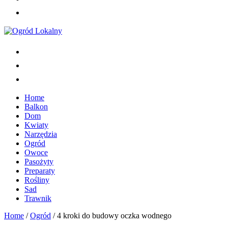
Home
Balkon
Dom
Kwiaty
Narzędzia
Ogród
Owoce
Pasożyty
Preparaty
Rośliny
Sad
Trawnik
Home
/
Ogród
/
4 kroki do budowy oczka wodnego