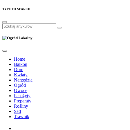
TYPE TO SEARCH
Home
Balkon
Dom
Kwiaty
Narzędzia
Ogród
Owoce
Pasożyty
Preparaty
Rośliny
Sad
Trawnik