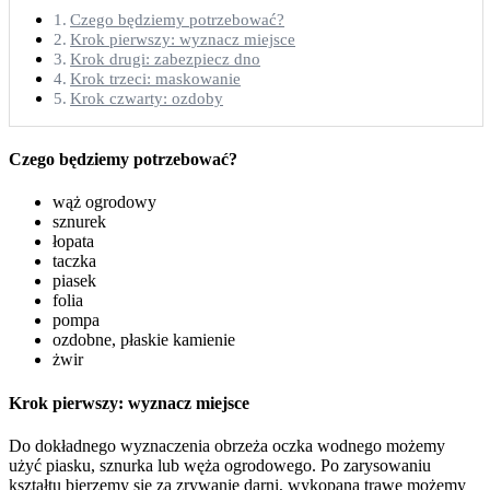
Czego będziemy potrzebować?
Krok pierwszy: wyznacz miejsce
Krok drugi: zabezpiecz dno
Krok trzeci: maskowanie
Krok czwarty: ozdoby
Czego będziemy potrzebować?
wąż ogrodowy
sznurek
łopata
taczka
piasek
folia
pompa
ozdobne, płaskie kamienie
żwir
Krok pierwszy: wyznacz miejsce
Do dokładnego wyznaczenia obrzeża oczka wodnego możemy
użyć piasku, sznurka lub węża ogrodowego. Po zarysowaniu
kształtu bierzemy się za zrywanie darni, wykopaną trawę możemy