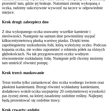
przenieść tam, gdzie jej brakuje. Natomiast ziemię wykopaną z
oczka, radzimy sukcesywnie wywozić na taczce w odpowiednie
miejsce.
Krok drugi: zabezpiecz dno
Z dna wykopanego oczka usuwamy wszelkie kamienie i
nierówności. Następnie na samum dnie powinniśmy usypać
kilkucentymetrową płaską warstwę piasku. Dzięki temu
zapobiegniemy uszkodzeniu folii, którą wyłożymy oczko. Podczas
kopania oczka, nie wolno zapomnieć o robieniu półek na różnych
głębokościach. Na tak przygotowanym oczku wodnym
równomiernie rozkładamy folię. Następnie jeśli chcemy możemy
tam umieścić również pompę.
Krok trzeci: maskowanie
Teraz trzeba tylko zamaskować dno oczka wodnego żwirem oraz
płaskimi kamieniami. Brzegi również wykładamy kamieniami,
dodatkowo wokół oczka usypujemy 20 centymetrowej wysokości
pas żyznej ziemi, na której zasadzimy ozdobne rośliny. Najlepiej
będą prezentować się ozdobne trawy.
Krok czwarty: ozdoby