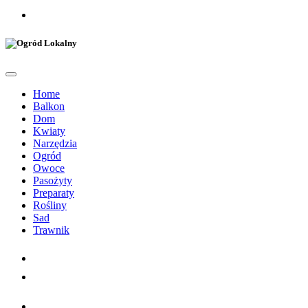
Home
Balkon
Dom
Kwiaty
Narzędzia
Ogród
Owoce
Pasożyty
Preparaty
Rośliny
Sad
Trawnik