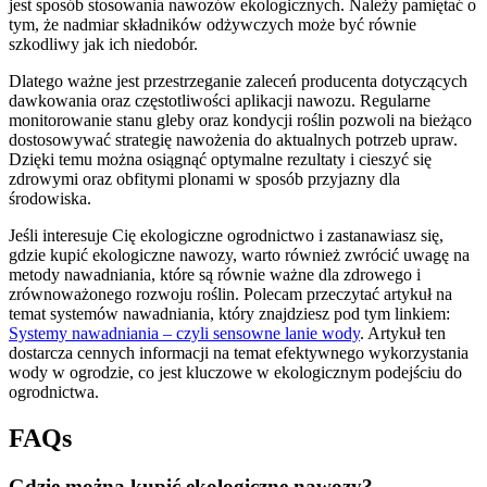
jest sposób stosowania nawozów ekologicznych. Należy pamiętać o
tym, że nadmiar składników odżywczych może być równie
szkodliwy jak ich niedobór.
Dlatego ważne jest przestrzeganie zaleceń producenta dotyczących
dawkowania oraz częstotliwości aplikacji nawozu. Regularne
monitorowanie stanu gleby oraz kondycji roślin pozwoli na bieżąco
dostosowywać strategię nawożenia do aktualnych potrzeb upraw.
Dzięki temu można osiągnąć optymalne rezultaty i cieszyć się
zdrowymi oraz obfitymi plonami w sposób przyjazny dla
środowiska.
Jeśli interesuje Cię ekologiczne ogrodnictwo i zastanawiasz się,
gdzie kupić ekologiczne nawozy, warto również zwrócić uwagę na
metody nawadniania, które są równie ważne dla zdrowego i
zrównoważonego rozwoju roślin. Polecam przeczytać artykuł na
temat systemów nawadniania, który znajdziesz pod tym linkiem:
Systemy nawadniania – czyli sensowne lanie wody
. Artykuł ten
dostarcza cennych informacji na temat efektywnego wykorzystania
wody w ogrodzie, co jest kluczowe w ekologicznym podejściu do
ogrodnictwa.
FAQs
Gdzie można kupić ekologiczne nawozy?