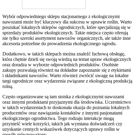
Wybór odpowiedniego sklepu stacjonarnego z ekologicznymi
nawozami może być kluczowy dla sukcesu w uprawie roślin. Warto
poszukać lokalnych sklepów ogrodniczych, które specjalizują się w
sprzedaży produktów ekologicznych. Takie miejsca często oferują
nie tylko szeroki asortyment nawozów organicznych, ale także inne
akcesoria potrzebne do prowadzenia ekologicznego ogrodu.
Dodatkowo, w takich sklepach można znaleźć fachową obsługę,
która chętnie dzieli się swoją wiedzą na temat upraw ekologicznych
oraz doradza w wyborze odpowiednich produktów. Osobiste
zakupy pozwalają również na dokładne zapoznanie się z etykietami
i składnikami nawozów. Warto również zwrócić uwagę na lokalne
targi ogrodnicze oraz wydarzenia związane z ekologiczną produkcją
rolną.
Często organizowane są tam stoiska z ekologicznymi nawozami
oraz innymi produktami przyjaznymi dla środowiska. Uczestnictwo
w takich wydarzeniach to doskonała okazja do poznania lokalnych
producentów oraz nawiązania kontaktów z innymi pasjonatami
ekologicznego ogrodnictwa. Tego rodzaju interakcje mogą
przynieść wiele korzyści, takich jak wymiana doświadczeń czy
uzyskanie cennych wskazówek dotyczących uprawy roślin w
sposób zrównoważony.