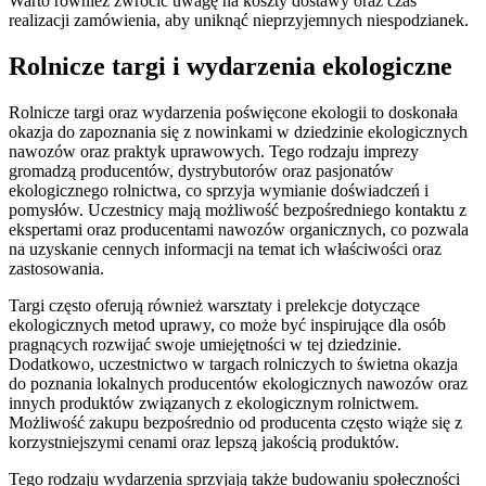
Warto również zwrócić uwagę na koszty dostawy oraz czas
realizacji zamówienia, aby uniknąć nieprzyjemnych niespodzianek.
Rolnicze targi i wydarzenia ekologiczne
Rolnicze targi oraz wydarzenia poświęcone ekologii to doskonała
okazja do zapoznania się z nowinkami w dziedzinie ekologicznych
nawozów oraz praktyk uprawowych. Tego rodzaju imprezy
gromadzą producentów, dystrybutorów oraz pasjonatów
ekologicznego rolnictwa, co sprzyja wymianie doświadczeń i
pomysłów. Uczestnicy mają możliwość bezpośredniego kontaktu z
ekspertami oraz producentami nawozów organicznych, co pozwala
na uzyskanie cennych informacji na temat ich właściwości oraz
zastosowania.
Targi często oferują również warsztaty i prelekcje dotyczące
ekologicznych metod uprawy, co może być inspirujące dla osób
pragnących rozwijać swoje umiejętności w tej dziedzinie.
Dodatkowo, uczestnictwo w targach rolniczych to świetna okazja
do poznania lokalnych producentów ekologicznych nawozów oraz
innych produktów związanych z ekologicznym rolnictwem.
Możliwość zakupu bezpośrednio od producenta często wiąże się z
korzystniejszymi cenami oraz lepszą jakością produktów.
Tego rodzaju wydarzenia sprzyjają także budowaniu społeczności