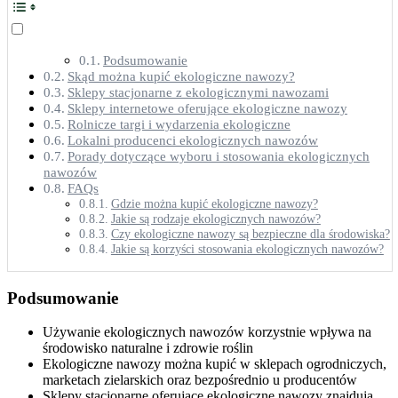
Podsumowanie
Skąd można kupić ekologiczne nawozy?
Sklepy stacjonarne z ekologicznymi nawozami
Sklepy internetowe oferujące ekologiczne nawozy
Rolnicze targi i wydarzenia ekologiczne
Lokalni producenci ekologicznych nawozów
Porady dotyczące wyboru i stosowania ekologicznych
nawozów
FAQs
Gdzie można kupić ekologiczne nawozy?
Jakie są rodzaje ekologicznych nawozów?
Czy ekologiczne nawozy są bezpieczne dla środowiska?
Jakie są korzyści stosowania ekologicznych nawozów?
Podsumowanie
Używanie ekologicznych nawozów korzystnie wpływa na
środowisko naturalne i zdrowie roślin
Ekologiczne nawozy można kupić w sklepach ogrodniczych,
marketach zielarskich oraz bezpośrednio u producentów
Sklepy stacjonarne oferujące ekologiczne nawozy znajdują