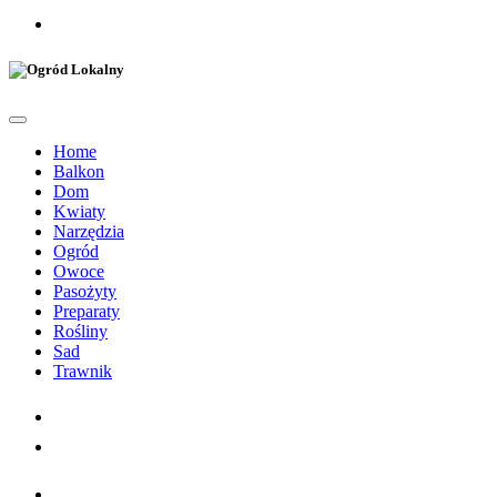
Home
Balkon
Dom
Kwiaty
Narzędzia
Ogród
Owoce
Pasożyty
Preparaty
Rośliny
Sad
Trawnik