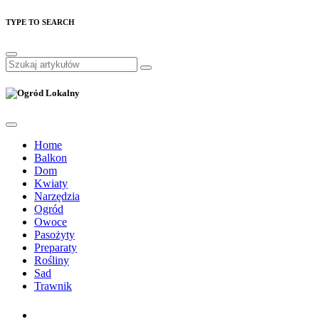
TYPE TO SEARCH
Home
Balkon
Dom
Kwiaty
Narzędzia
Ogród
Owoce
Pasożyty
Preparaty
Rośliny
Sad
Trawnik