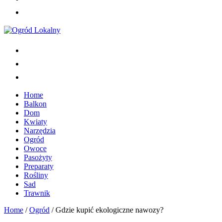
Home
Balkon
Dom
Kwiaty
Narzędzia
Ogród
Owoce
Pasożyty
Preparaty
Rośliny
Sad
Trawnik
Home
/
Ogród
/
Gdzie kupić ekologiczne nawozy?