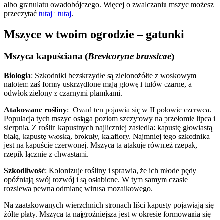
albo granulatu owadobójczego. Więcej o zwalczaniu mszyc możesz
przeczytać
tutaj
i
tutaj
.
Mszyce w twoim ogrodzie – gatunki
Mszyca kapuściana (
Brevicoryne brassicae
)
Biologia
: Szkodniki bezskrzydłe są zielonożółte z woskowym
nalotem zaś formy uskrzydlone mają głowę i tułów czarne, a
odwłok zielony z czarnymi plamkami.
Atakowane rośliny
: Owad ten pojawia się w II połowie czerwca.
Populacja tych mszyc osiąga poziom szczytowy na przełomie lipca i
sierpnia. Z roślin kapustnych najliczniej zasiedla: kapustę głowiastą
białą, kapustę włoską, brokuły, kalafiory. Najmniej tego szkodnika
jest na kapuście czerwonej. Mszyca ta atakuje również rzepak,
rzepik łącznie z chwastami.
Szkodliwość
: Kolonizuje rośliny i sprawia, że ich młode pędy
opóźniają swój rozwój i są osłabione. W tym samym czasie
rozsiewa pewna odmianę wirusa mozaikowego.
Na zaatakowanych wierzchnich stronach liści kapusty pojawiają się
żółte płaty. Mszyca ta najgroźniejsza jest w okresie formowania się