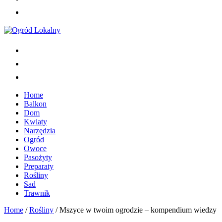
Home
Balkon
Dom
Kwiaty
Narzędzia
Ogród
Owoce
Pasożyty
Preparaty
Rośliny
Sad
Trawnik
Home
/
Rośliny
/
Mszyce w twoim ogrodzie – kompendium wiedzy