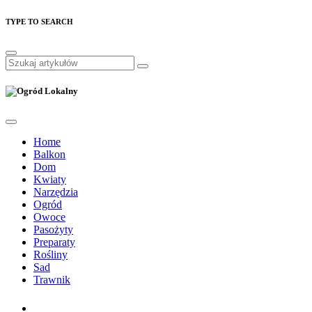
TYPE TO SEARCH
Home
Balkon
Dom
Kwiaty
Narzędzia
Ogród
Owoce
Pasożyty
Preparaty
Rośliny
Sad
Trawnik