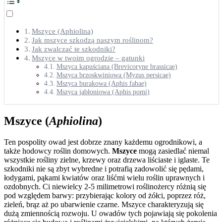
Mszyce (Aphiolina)
Jak mszyce szkodzą naszym roślinom?
Jak zwalczać te szkodniki?
Mszyce w twoim ogrodzie – gatunki
Mszyca kapuściana (Brevicoryne brassicae)
Mszyca brzoskwiniowa (Myzus persicae)
Mszyca burakowa (Aphis fabae)
Mszyca jabłoniowa (Aphis pomi)
Mszyce (
Aphiolina
)
Ten pospolity owad jest dobrze znany każdemu ogrodnikowi, a
także hodowcy roślin domowych.
Mszyce
mogą zasiedlać niemal
wszystkie rośliny zielne, krzewy oraz drzewa liściaste i iglaste. Te
szkodniki nie są zbyt wybredne i potrafią zadowolić się pędami,
łodygami, pąkami kwiatów oraz liśćmi wielu roślin uprawnych i
ozdobnych. Ci niewielcy 2-5 milimetrowi roślinożercy różnią się
pod względem barwy: przybierając kolory od żółci, poprzez róż,
zieleń, brąz aż po ubarwienie czarne. Mszyce charakteryzują się
dużą zmiennością rozwoju. U owadów tych pojawiają się pokolenia