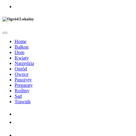
Home
Balkon
Dom
Kwiaty
Narzędzia
Ogród
Owoce
Pasożyty
Preparaty
Rośliny
Sad
Trawnik