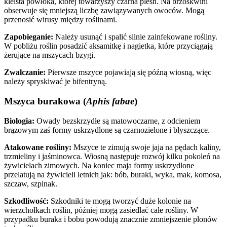
kleista powłoka, której towarzyszy czarna pleśń. Na brzoskwini
obserwuje się mniejszą liczbę zawiązywanych owoców. Mogą
przenosić wirusy między roślinami.
Zapobieganie:
Należy usunąć i spalić silnie zainfekowane rośliny.
W pobliżu roślin posadzić aksamitkę i nagietka, które przyciągają
żerujące na mszycach bzygi.
Zwalczanie:
Pierwsze mszyce pojawiają się późną wiosną, więc
należy spryskiwać je bifentryną.
Mszyca burakowa (
Aphis fabae
)
Biologia:
Owady bezskrzydłe są matowoczarne, z odcieniem
brązowym zaś formy uskrzydlone są czarnozielone i błyszczące.
Atakowane rośliny:
Mszyce te zimują swoje jaja na pędach kaliny,
trzmieliny i jaśminowca. Wiosną następuje rozwój kilku pokoleń na
żywicielach zimowych. Na koniec maja formy uskrzydlone
przelatują na żywicieli letnich jak: bób, buraki, wyka, mak, komosa,
szczaw, szpinak.
Szkodliwość:
Szkodniki te mogą tworzyć duże kolonie na
wierzchołkach roślin, później mogą zasiedlać całe rośliny. W
przypadku buraka i bobu powodują znacznie zmniejszenie plonów