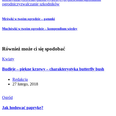
ogrodniczy
zwalczanie szkodników
Mrówki w twoim ogrodzie – gatunki
Muchówki w twoim ogrodzie – kompendium wiedzy
Również może ci się spodobać
Kwiaty
Budleje – piękne krzewy – charakterystyka butterfly bush
Redakcja
27 lutego, 2018
Ogród
Jak hodować paprykę?