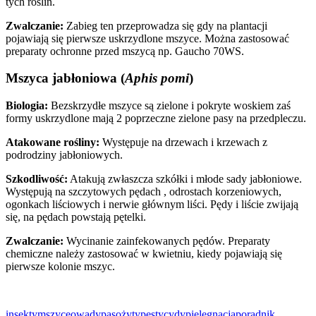
tych roślin.
Zwalczanie:
Zabieg ten przeprowadza się gdy na plantacji
pojawiają się pierwsze uskrzydlone mszyce. Można zastosować
preparaty ochronne przed mszycą np. Gaucho 70WS.
Mszyca jabłoniowa (
Aphis pomi
)
Biologia:
Bezskrzydłe mszyce są zielone i pokryte woskiem zaś
formy uskrzydlone mają 2 poprzeczne zielone pasy na przedpleczu.
Atakowane rośliny:
Występuje na drzewach i krzewach z
podrodziny jabłoniowych.
Szkodliwość:
Atakują zwłaszcza szkółki i młode sady jabłoniowe.
Występują na szczytowych pędach , odrostach korzeniowych,
ogonkach liściowych i nerwie głównym liści. Pędy i liście zwijają
się, na pędach powstają pętelki.
Zwalczanie:
Wycinanie zainfekowanych pędów. Preparaty
chemiczne należy zastosować w kwietniu, kiedy pojawiają się
pierwsze kolonie mszyc.
insekty
mszyce
owady
pasożyty
pestycydy
pielęgnacja
poradnik