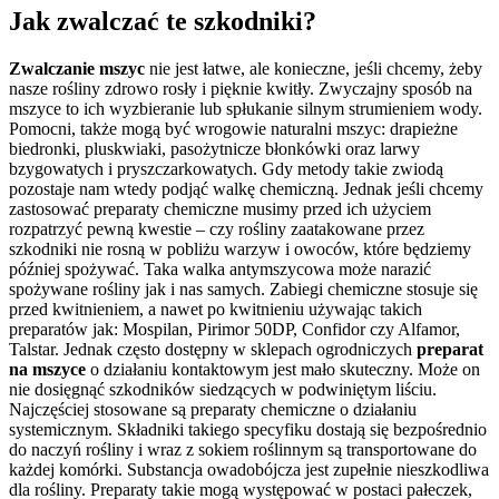
Jak zwalczać te szkodniki?
Zwalczanie mszyc
nie jest łatwe, ale konieczne, jeśli chcemy, żeby
nasze rośliny zdrowo rosły i pięknie kwitły. Zwyczajny sposób na
mszyce to ich wyzbieranie lub spłukanie silnym strumieniem wody.
Pomocni, także mogą być wrogowie naturalni mszyc: drapieżne
biedronki, pluskwiaki, pasożytnicze błonkówki oraz larwy
bzygowatych i pryszczarkowatych. Gdy metody takie zwiodą
pozostaje nam wtedy podjąć walkę chemiczną. Jednak jeśli chcemy
zastosować preparaty chemiczne musimy przed ich użyciem
rozpatrzyć pewną kwestie – czy rośliny zaatakowane przez
szkodniki nie rosną w pobliżu warzyw i owoców, które będziemy
później spożywać. Taka walka antymszycowa może narazić
spożywane rośliny jak i nas samych. Zabiegi chemiczne stosuje się
przed kwitnieniem, a nawet po kwitnieniu używając takich
preparatów jak: Mospilan, Pirimor 50DP, Confidor czy Alfamor,
Talstar. Jednak często dostępny w sklepach ogrodniczych
preparat
na mszyce
o działaniu kontaktowym jest mało skuteczny. Może on
nie dosięgnąć szkodników siedzących w podwiniętym liściu.
Najczęściej stosowane są preparaty chemiczne o działaniu
systemicznym. Składniki takiego specyfiku dostają się bezpośrednio
do naczyń rośliny i wraz z sokiem roślinnym są transportowane do
każdej komórki. Substancja owadobójcza jest zupełnie nieszkodliwa
dla rośliny. Preparaty takie mogą występować w postaci pałeczek,