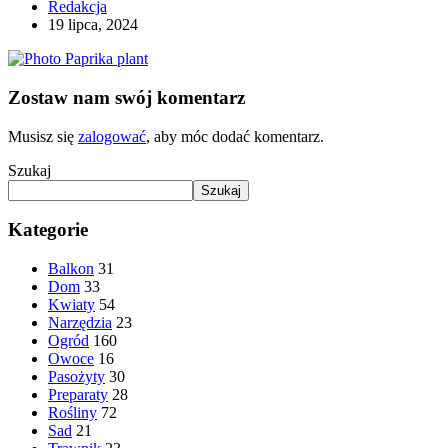
Redakcja
19 lipca, 2024
Zostaw nam swój komentarz
Musisz się
zalogować
, aby móc dodać komentarz.
Szukaj
Szukaj
Kategorie
Balkon
31
Dom
33
Kwiaty
54
Narzędzia
23
Ogród
160
Owoce
16
Pasożyty
30
Preparaty
28
Rośliny
72
Sad
21