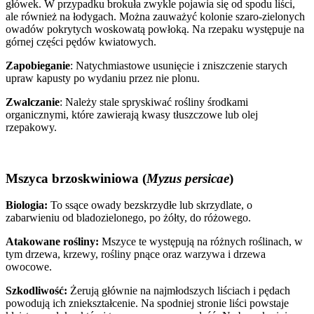
główek. W przypadku brokuła zwykle pojawia się od spodu liści,
ale również na łodygach. Można zauważyć kolonie szaro-zielonych
owadów pokrytych woskowatą powłoką. Na rzepaku występuje na
górnej części pędów kwiatowych.
Zapobieganie
: Natychmiastowe usunięcie i zniszczenie starych
upraw kapusty po wydaniu przez nie plonu.
Zwalczanie
: Należy stale spryskiwać rośliny środkami
organicznymi, które zawierają kwasy tłuszczowe lub olej
rzepakowy.
Mszyca brzoskwiniowa (
Myzus persicae
)
Biologia:
To ssące owady bezskrzydłe lub skrzydlate, o
zabarwieniu od bladozielonego, po żółty, do różowego.
Atakowane rośliny:
Mszyce te występują na różnych roślinach, w
tym drzewa, krzewy, rośliny pnące oraz warzywa i drzewa
owocowe.
Szkodliwość:
Żerują głównie na najmłodszych liściach i pędach
powodują ich zniekształcenie. Na spodniej stronie liści powstaje