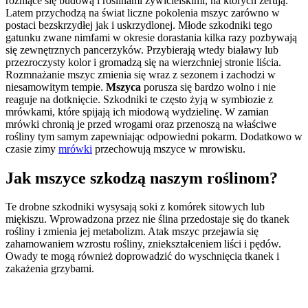
różniące się budową i roślinami żywicielskimi, na których żerują.
Latem przychodzą na świat liczne pokolenia mszyc zarówno w
postaci bezskrzydłej jak i uskrzydlonej. Młode szkodniki tego
gatunku zwane nimfami w okresie dorastania kilka razy pozbywają
się zewnętrznych pancerzyków. Przybierają wtedy białawy lub
przezroczysty kolor i gromadzą się na wierzchniej stronie liścia.
Rozmnażanie mszyc zmienia się wraz z sezonem i zachodzi w
niesamowitym tempie.
Mszyca
porusza się bardzo wolno i nie
reaguje na dotknięcie. Szkodniki te często żyją w symbiozie z
mrówkami, które spijają ich miodową wydzielinę. W zamian
mrówki chronią je przed wrogami oraz przenoszą na właściwe
rośliny tym samym zapewniając odpowiedni pokarm. Dodatkowo w
czasie zimy
mrówki
przechowują mszyce w mrowisku.
Jak mszyce szkodzą naszym roślinom?
Te drobne szkodniki wysysają soki z komórek sitowych lub
miękiszu. Wprowadzona przez nie ślina przedostaje się do tkanek
rośliny i zmienia jej metabolizm. Atak mszyc przejawia się
zahamowaniem wzrostu rośliny, zniekształceniem liści i pędów.
Owady te mogą również doprowadzić do wyschnięcia tkanek i
zakażenia grzybami.