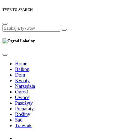
TYPE TO SEARCH
Home
Balkon
Dom
Kwiaty
Narzędzia
Ogród
Owoce
Pasożyty
Preparaty
Rośliny
Sad
Trawnik