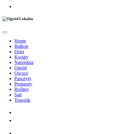
Home
Balkon
Dom
Kwiaty
Narzędzia
Ogród
Owoce
Pasożyty
Preparaty
Rośliny
Sad
Trawnik