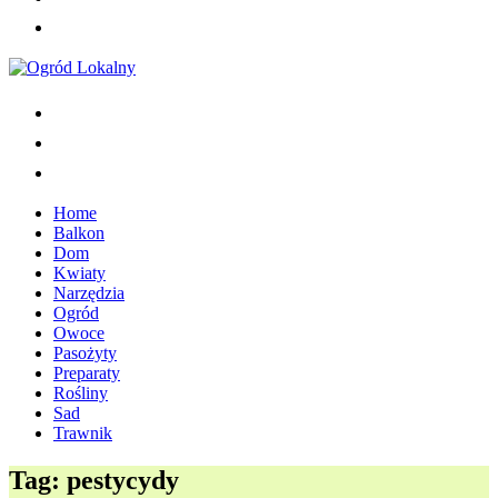
Home
Balkon
Dom
Kwiaty
Narzędzia
Ogród
Owoce
Pasożyty
Preparaty
Rośliny
Sad
Trawnik
Tag:
pestycydy