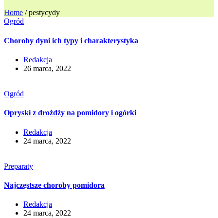
Home
/
pestycydy
Ogród
Choroby dyni ich typy i charakterystyka
Redakcja
26 marca, 2022
Ogród
Opryski z drożdży na pomidory i ogórki
Redakcja
24 marca, 2022
Preparaty
Najczęstsze choroby pomidora
Redakcja
24 marca, 2022